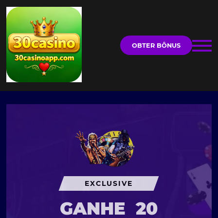
OBTER BÔNUS
EXCLUSIVE
GANHE
20