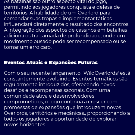
As batalhas são outro aspecto vital do jogo,
permitindo aos jogadores conquista e defesa de
territórios. A habilidade de um Overlord para
comandar suas tropas e implementar táticas
influenciará diretamente o resultado dos encontros.
A integração dos aspectos de cassinos em batalhas
adiciona outra camada de profundidade, onde um
movimento ousado pode ser recompensado ou se
tornar um erro caro.
Eventos Atuais e Expansões Futuras
Com o seu recente lançamento, 'WildOverlords' está
constantemente evoluindo. Eventos temáticos são
regularmente introduzidos, oferecendo novos
desafios e recompensas sazonais. Com uma
comunidade ativa e desenvolvedores
comprometidos, o jogo continua a crescer com
promessas de expansões que introduzem novos
Overlords, territórios e mecânicas., proporcionando a
todos os jogadores a oportunidade de explorar
novos horizontes.