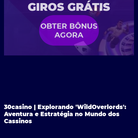
GIROS GRÁTIS
OBTER BÔNUS
AGORA
30casino | Explorando 'WildOverlords':
Aventura e Estratégia no Mundo dos
Cassinos