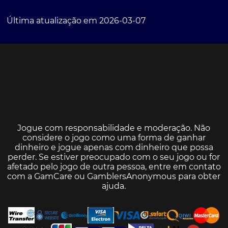
Última atualização em 2026-03-07
Jogue com responsabilidade e moderação. Não
considere o jogo como uma forma de ganhar
dinheiro e jogue apenas com dinheiro que possa
perder. Se estiver preocupado com o seu jogo ou for
afetado pelo jogo de outra pessoa, entre em contato
com a
GamCare
ou
GamblersAnonymous
para obter
ajuda.