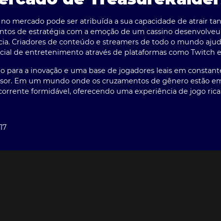
no mercado pode ser atribuída a sua capacidade de atrair ta
entos de estratégia com a emoção de um cassino desenvolve
a. Criadores de conteúdo e streamers de todo o mundo ajuda
ial de entretenimento através de plataformas como Twitch 
para a inovação e uma base de jogadores leais em constante
sor. Em um mundo onde os cruzamentos de gênero estão em a
rrente formidável, oferecendo uma experiência de jogo rica e
17