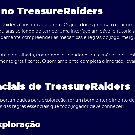
 no TreasureRaiders
aiders é instintivo e direto. Os jogadores precisam criar um 
quistas ao longo do tempo. Uma interface amigável e tutoria
idamente compreender as mecânicas e regras do jogo, mer
rante e detalhado, imergindo os jogadores em cenários deslu
mente gratificante. O som ambiente completa a imersão, leva
ciais de TreasureRaiders
oportunidades para exploração, ter um bom entendimento de s
s das regras essenciais que todo jogador deve conhecer:
xploração