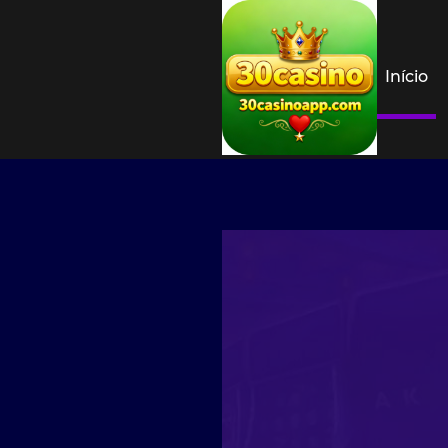
Início