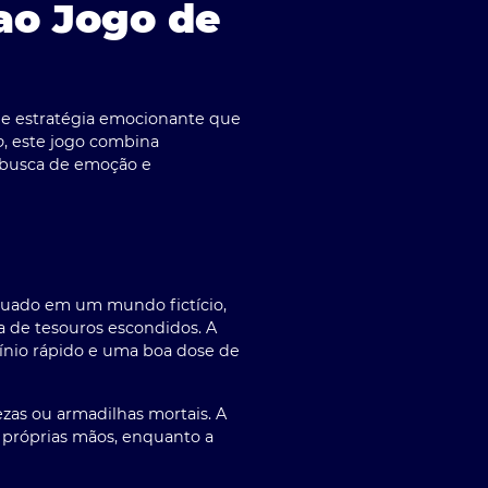
ao Jogo de
e estratégia emocionante que
o
, este jogo combina
 busca de emoção e
ituado em um mundo fictício,
a de tesouros escondidos. A
ínio rápido e uma boa dose de
zas ou armadilhas mortais. A
 próprias mãos, enquanto a