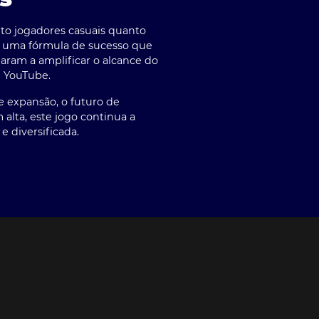
nto jogadores casuais quanto
u uma fórmula de sucesso que
ram a amplificar o alcance do
e YouTube.
 expansão, o futuro de
lta, este jogo continua a
 diversificada.