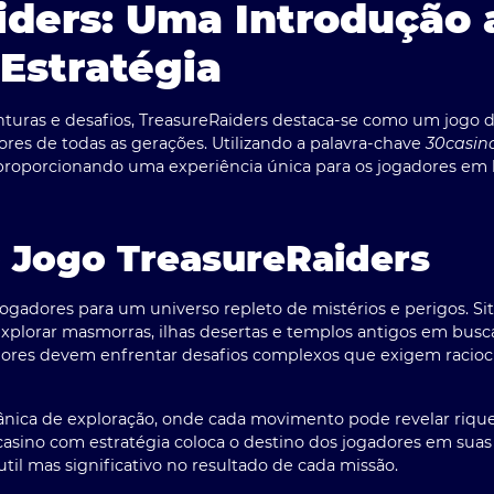
iders: Uma Introdução 
Estratégia
uras e desafios,
TreasureRaiders
destaca-se como um jogo d
res de todas as gerações. Utilizando a palavra-chave
30casin
 proporcionando uma experiência única para os jogadores em
 Jogo TreasureRaiders
jogadores para um universo repleto de mistérios e perigos. S
explorar masmorras, ilhas desertas e templos antigos em busc
dores devem enfrentar desafios complexos que exigem racioc
ânica de exploração, onde cada movimento pode revelar rique
sino com estratégia coloca o destino dos jogadores em suas
l mas significativo no resultado de cada missão.