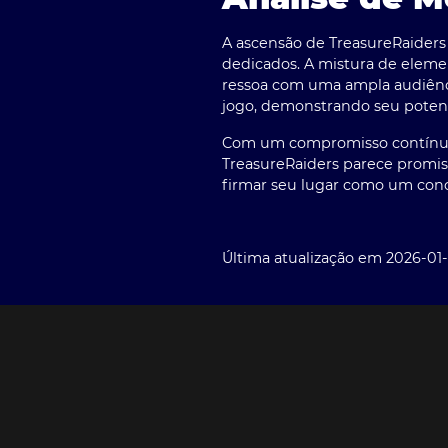
A ascensão de TreasureRaiders 
dedicados. A mistura de elem
ressoa com uma ampla audiênci
jogo, demonstrando seu potenc
Com um compromisso contínuo 
TreasureRaiders parece promis
firmar seu lugar como um conco
Última atualização em 2026-01-