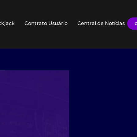
ckjack
Contrato Usuário
Central de Notícias