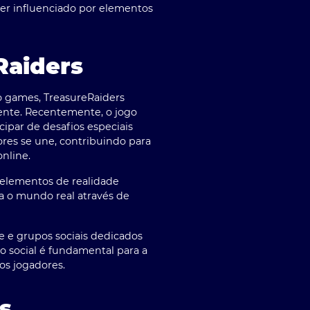
er influenciado por elementos
Raiders
eo games, TreasureRaiders
nte. Recentemente, o jogo
ipar de desafios especiais
res se une, contribuindo para
online.
 elementos de realidade
a o mundo real através de
e e grupos sociais dedicados
to social é fundamental para a
os jogadores.
s