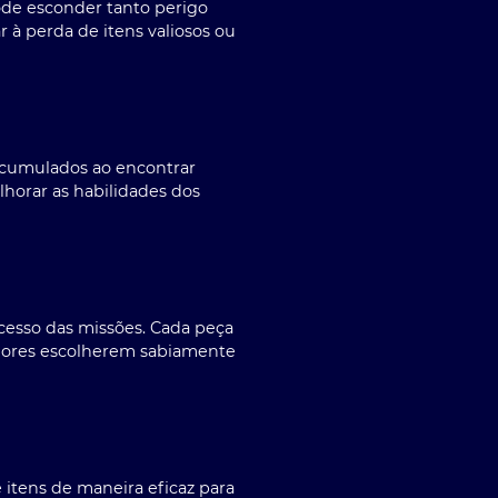
ode esconder tanto perigo
 à perda de itens valiosos ou
acumulados ao encontrar
lhorar as habilidades dos
cesso das missões. Cada peça
adores escolherem sabiamente
 itens de maneira eficaz para