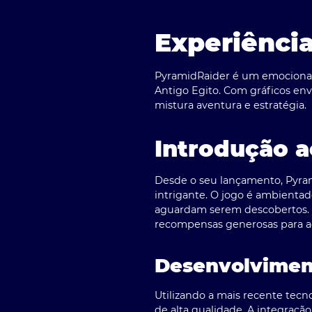
Experiênci
PyramidRaider é um emocionant
Antigo Egito. Com gráficos env
mistura aventura e estratégia.
Introdução a
Desde o seu lançamento, Pyram
intrigante. O jogo é ambienta
aguardam serem descobertos. I
recompensas generosas para a
Desenvolvimen
Utilizando a mais recente tecn
de alta qualidade. A integraçã