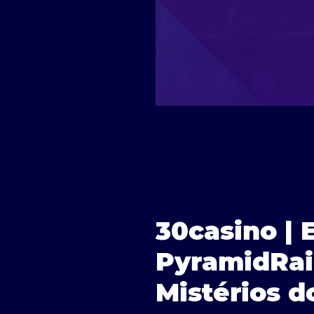
30casino |
PyramidRai
Mistérios d