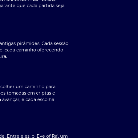
garante que cada partida seja
antigas pirâmides. Cada sessão
de, cada caminho oferecendo
ura.
escolher um caminho para
ões tomadas em criptas e
avançar, e cada escolha
 Entre eles, o 'Eye of Ra', um