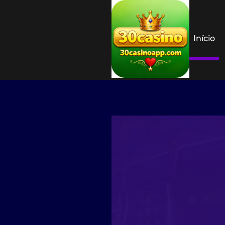
Início