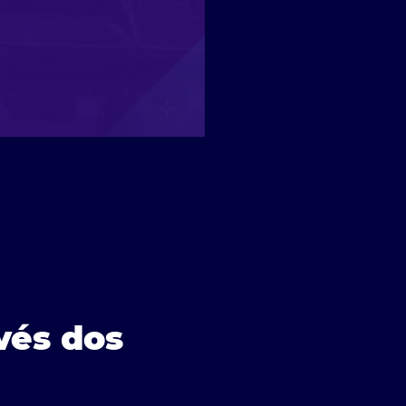
vés dos