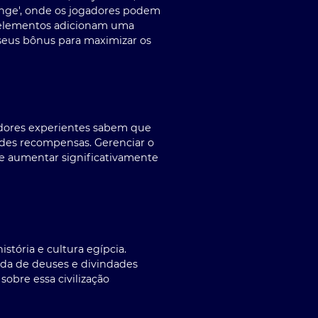
enge', onde os jogadores podem
 elementos adicionam uma
 seus bônus para maximizar os
adores experientes sabem que
ndes recompensas. Gerenciar o
de aumentar significativamente
tória e cultura egípcia.
ada de deuses e divindades
obre essa civilização