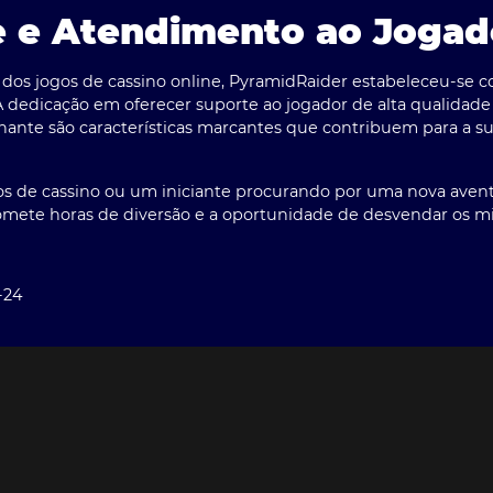
e e Atendimento ao Jogad
dos jogos de cassino online, PyramidRaider estabeleceu-se 
 A dedicação em oferecer suporte ao jogador de alta qualidade 
nante são características marcantes que contribuem para a 
s de cassino ou um iniciante procurando por uma nova avent
mete horas de diversão e a oportunidade de desvendar os mis
-24