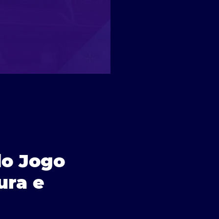
do Jogo
ura e