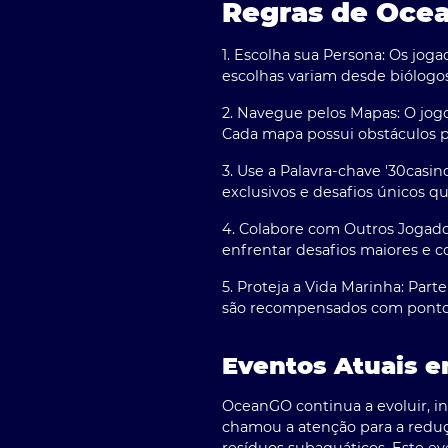
Regras de Oce
1. Escolha sua Persona:
Os jogad
escolhas variam desde biólogo
2. Navegue pelos Mapas:
O jogo
Cada mapa possui obstáculos pa
3. Use a Palavra-chave '30casino
exclusivos e desafios únicos 
4. Colabore com Outros Jogado
enfrentar desafios maiores e c
5. Proteja a Vida Marinha:
Parte
são recompensados com pontos
Eventos Atuais 
OceanGO continua a evoluir, i
chamou a atenção para a reduçã