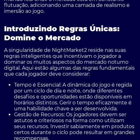
flutuação, adicionando uma camada de realismo e
imersão ao jogo.
Introduzindo Regras Únicas:
Domine o Mercado
A singularidade de
NightMarket2
reside nas suas
regras inteligentes que incentivam o jogador a
dominar os muitos aspectos do mercado noturno
digital. Aqui estão algumas das regras fundamentais
que cada jogador deve considerar:
Tempo é Essencial:
A dinâmica do jogo é regida
por um ciclo de dia e noite, onde diferentes
desafios e oportunidades estão disponíveis em
horários distintos. Gerir o tempo eficazmente é
uma habilidade chave a ser desenvolvida.
Gestão de Recursos:
Os jogadores devem ser
astutos e criteriosos na forma como utilizam
seus recursos. Investir sabiamente em produtos
certos durante o ciclo pode resultar em grandes
recompensas.