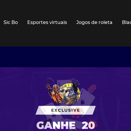
Sic Bo
Esportes virtuais
Jogos de roleta
Bla
EXCLUSIVE
GANHE
20