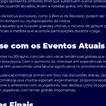
jogo apresenta símbolos Wild que substituem outros símbol
er, quando ativados, levam a rodadas grátis, um dos recursos
 de bônus exclusivos, como o
Bonus de Nevasca
, podem ser 
 dinheiro ou multiplicadores de vitória.
 aqueles que buscam grandes vitórias, o recurso de jackpot 
ciais à medida que acumula participações durante o jogo.
se com os Eventos Atuais
ter no 30casino coincide com várias tendências globais que 
e esta época. Com o aumento do interesse em experiências on
line têm preenchido uma lacuna significativa no entretenimen
udanças climáticas entram em foco nas discussões diárias, Ja
 climáticas que muitos esperam experimentar, proporcionand
nal e ambiental com os jogadores. Isso destaca como os jo
r jogadores com temas globais importantes.
s Finais