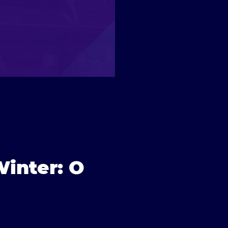
Winter: O