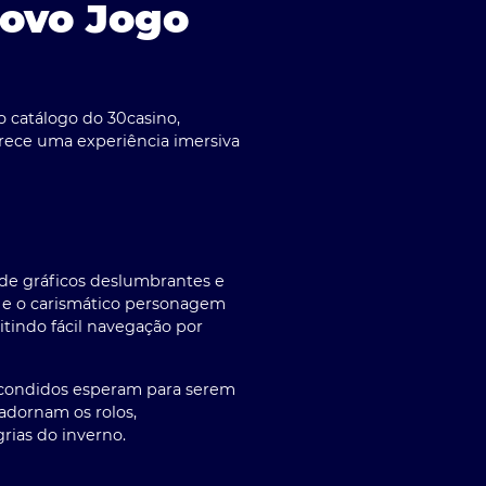
Novo Jogo
 catálogo do 30casino,
erece uma experiência imersiva
 de gráficos deslumbrantes e
s e o carismático personagem
itindo fácil navegação por
scondidos esperam para serem
 adornam os rolos,
rias do inverno.