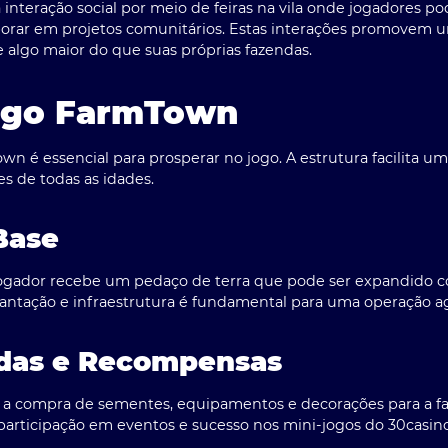
nteração social por meio de feiras na vila onde jogadores p
aborar em projetos comunitários. Estas interações promovem
 algo maior do que suas próprias fazendas.
ogo FarmTown
n é essencial para prosperar no jogo. A estrutura facilita um
s de todas as idades.
Base
jogador recebe um pedaço de terra que pode ser expandido c
antação e infraestrutura é fundamental para uma operação a
das e Recompensas
a a compra de sementes, equipamentos e decorações para a f
 participação em eventos e sucesso nos mini-jogos do 30casino