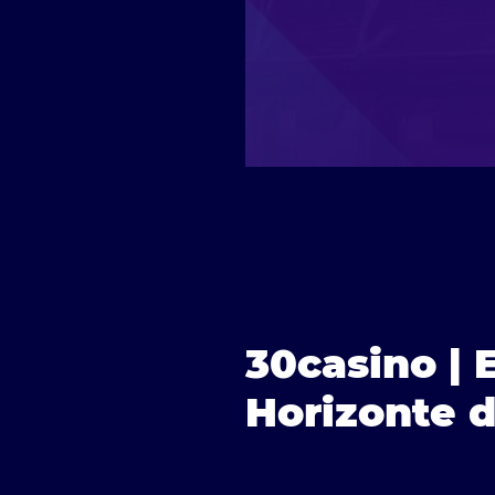
30casino |
Horizonte 