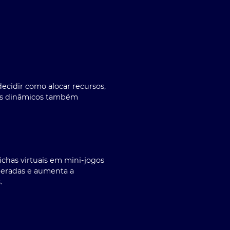
cidir como alocar recursos,
icos dinâmicos também
ichas virtuais em mini-jogos
speradas e aumenta a
.