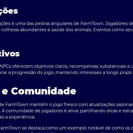
ções
riações é uma das pedras angulares de FarmTown. Jogadores d
o colheias abundantes e saúde dos animais. Eventos como sec
tivos
NPCs oferecem objetivos claros, recompensas substanciais e 
rar a progressão do jogo, mantendo interesses a longo prazo
s e Comunidade
de FarmTown mantém o jogo fresco com atualizações sazonai
s. A comunidade de jogadores é ativa, partilhando dicas e estr
is a experiência.
 FarmTown se destaca como um exemplo notável de como os 