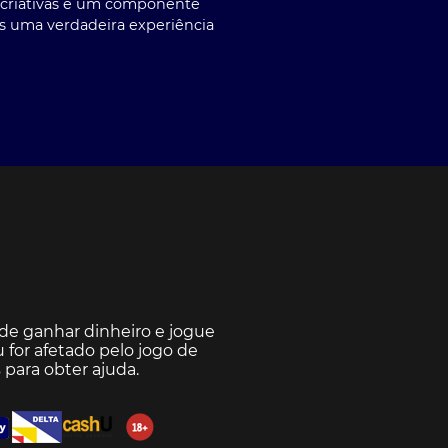
 criativas e um componente
as uma verdadeira experiência
e ganhar dinheiro e jogue
for afetado pelo jogo de
s
para obter ajuda.