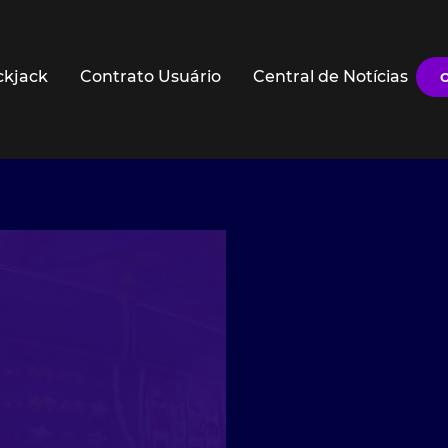
ckjack
Contrato Usuário
Central de Notícias