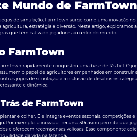
te Mundo de FarmTown
 jogos de simulação,
FarmTown
surge como uma inovação no 
agricultura, estratégia e diversão. Neste artigo, exploramos 
gras que têm cativado jogadores ao redor do mundo.
ao FarmTown
armTown rapidamente conquistou uma base de fãs fiel. O jo
 assumem o papel de agricultores empenhados em construir a
outros jogos de simulação é a inclusão de desafios estratégi
eressante e dinâmica.
 Trás de FarmTown
lantar e colher. Ele integra eventos sazonais, competições e
ogo. Por exemplo, o inovador recurso 30casino permite que jo
dades e oferecem recompensas valiosas. Esse componente ad
ranquilidade da vida na fazenda.