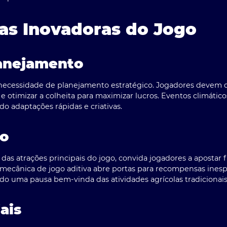
cas Inovadoras do Jogo
lanejamento
ecessidade de planejamento estratégico. Jogadores devem de
r e otimizar a colheita para maximizar lucros. Eventos climát
do adaptações rápidas e criativas.
no
das atrações principais do jogo, convida jogadores a apostar f
a mecânica de jogo aditiva abre portas para recompensas ine
ndo uma pausa bem-vinda das atividades agrícolas tradicionais
ais