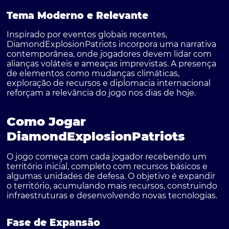
Tema Moderno e Relevante
Inspirado por eventos globais recentes,
DiamondExplosionPatriots incorpora uma narrativa
contemporânea, onde jogadores devem lidar com
alianças voláteis e ameaças imprevistas. A presença
de elementos como mudanças climáticas,
exploração de recursos e diplomacia internacional
reforçam a relevância do jogo nos dias de hoje.
Como Jogar
DiamondExplosionPatriots
O jogo começa com cada jogador recebendo um
território inicial, completo com recursos básicos e
algumas unidades de defesa. O objetivo é expandir
o território, acumulando mais recursos, construindo
infraestruturas e desenvolvendo novas tecnologias.
Fase de Expansão