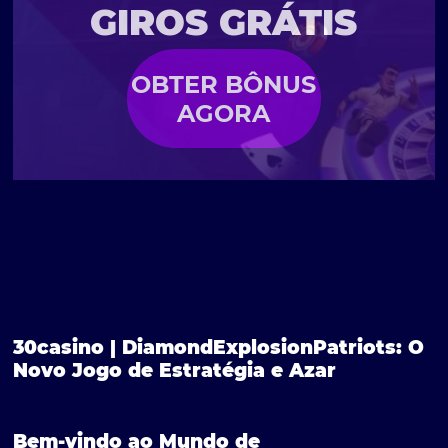
GIROS GRÁTIS
OBTER BÔNUS
AGORA
30casino | DiamondExplosionPatriots: O
Novo Jogo de Estratégia e Azar
Bem-vindo ao Mundo de