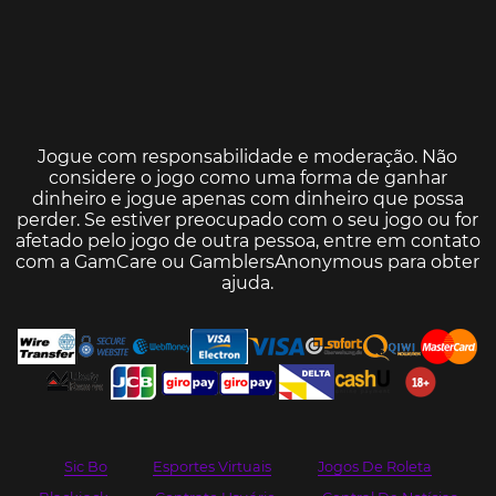
Jogue com responsabilidade e moderação. Não
considere o jogo como uma forma de ganhar
dinheiro e jogue apenas com dinheiro que possa
perder. Se estiver preocupado com o seu jogo ou for
afetado pelo jogo de outra pessoa, entre em contato
com a
GamCare
ou
GamblersAnonymous
para obter
ajuda.
Sic Bo
Esportes Virtuais
Jogos De Roleta