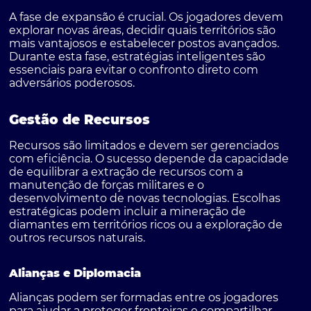
A fase de expansão é crucial. Os jogadores devem
explorar novas áreas, decidir quais territórios são
mais vantajosos e estabelecer postos avançados.
Durante esta fase, estratégias inteligentes são
essenciais para evitar o confronto direto com
adversários poderosos.
Gestão de Recursos
Recursos são limitados e devem ser gerenciados
com eficiência. O sucesso depende da capacidade
de equilibrar a extração de recursos com a
manutenção de forças militares e o
desenvolvimento de novas tecnologias. Escolhas
estratégicas podem incluir a mineração de
diamantes em territórios ricos ou a exploração de
outros recursos naturais.
Alianças e Diplomacia
Alianças podem ser formadas entre os jogadores
para ajudar a proteger fronteiras e compartilhar