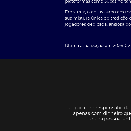
plataformas como
30casino
tam
Em suma, o entusiasmo em torn
sua mistura única de tradição
jogadores dedicada, ansiosa po
Última atualização em 2026-02
Jogue com responsabilida
apenas com dinheiro que
outra pessoa, en