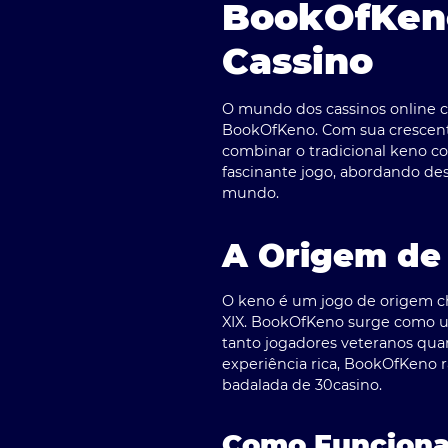
BookOfKeno
Cassino
O mundo dos cassinos online c
BookOfKeno
. Com sua crescen
combinar o tradicional keno c
fascinante jogo, abordando de
mundo.
A Origem de
O
keno
é um jogo de origem ch
XIX. BookOfKeno surge como u
tanto jogadores veteranos qua
experiência rica, BookOfKeno 
badalada de
30casino
.
Como Funciona