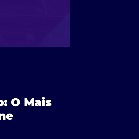
: O Mais
ne