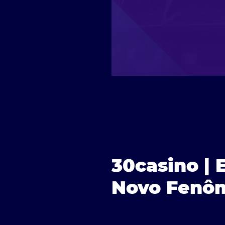
30casino |
Novo Fenôm