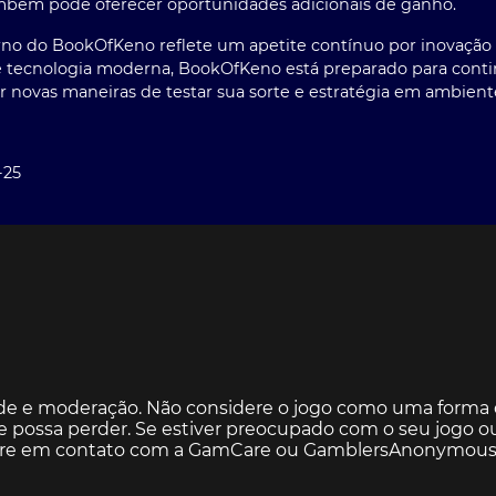
bém pode oferecer oportunidades adicionais de ganho.
o do BookOfKeno reflete um apetite contínuo por inovação 
 e tecnologia moderna, BookOfKeno está preparado para cont
r novas maneiras de testar sua sorte e estratégia em ambiente
-25
de e moderação. Não considere o jogo como uma forma d
 possa perder. Se estiver preocupado com o seu jogo ou 
tre em contato com a
GamCare
ou
GamblersAnonymou