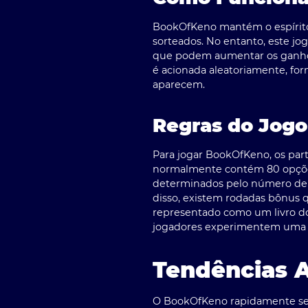
BookOfKeno mantém o espírito
sorteados. No entanto, este jo
que podem aumentar os ganhos 
é acionada aleatoriamente, f
aparecem.
Regras do Jogo
Para jogar BookOfKeno, os par
normalmente contém 80 opções.
determinados pelo número de a
disso, existem rodadas bônus 
representado como um livro do
jogadores experimentem uma 
Tendências A
O
BookOfKeno
rapidamente se